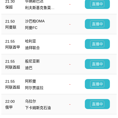
华纳斯巴达
21:30
-
直播中
保超
利夫斯基克鲁莫夫
格勒
沙巴柏OMA
21:50
-
直播中
阿曼联
阿曼FC
哈利亚
21:55
-
直播中
阿联酋甲
迪拜联合
般尼亚斯
21:55
-
直播中
阿联酋超
迪巴
阿积曼
21:55
-
直播中
阿联酋超
阿尔贾兹拉
乌拉尔
22:00
-
直播中
俄甲
下卡姆斯克石油