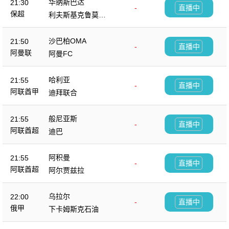
华纳斯巴达
21:30
-
直播中
保超
利夫斯基克鲁莫夫
格勒
沙巴柏OMA
21:50
-
直播中
阿曼联
阿曼FC
哈利亚
21:55
-
直播中
阿联酋甲
迪拜联合
般尼亚斯
21:55
-
直播中
阿联酋超
迪巴
阿积曼
21:55
-
直播中
阿联酋超
阿尔贾兹拉
乌拉尔
22:00
-
直播中
俄甲
下卡姆斯克石油