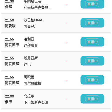
华纳斯巴达
21:30
-
直播中
保超
利夫斯基克鲁莫夫
格勒
沙巴柏OMA
21:50
-
直播中
阿曼联
阿曼FC
哈利亚
21:55
-
直播中
阿联酋甲
迪拜联合
般尼亚斯
21:55
-
直播中
阿联酋超
迪巴
阿积曼
21:55
-
直播中
阿联酋超
阿尔贾兹拉
乌拉尔
22:00
-
直播中
俄甲
下卡姆斯克石油