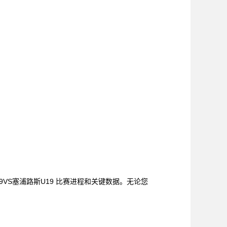
9VS塞浦路斯U19 比赛进程和关键数据。无论您