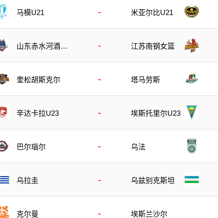
-
马模U21
米亚尔比U21
-
山东赤水河酒女
江苏南钢女篮
篮
-
奎松胡斯克尔
塔马劳斯
-
辛达卡拉U23
埃斯托里尔U23
-
巴尔瑙尔
乌法
-
乌拉圭
乌兹别克斯坦
-
克尔曼
埃斯兰沙尔