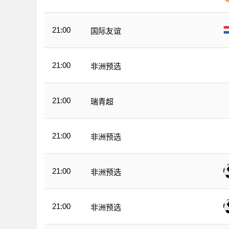
21:00
国际友谊
21:00
非洲预选
21:00
瑞青超
21:00
非洲预选
21:00
非洲预选
21:00
非洲预选