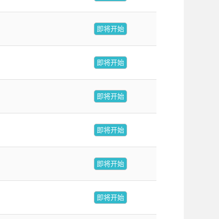
即将开始
即将开始
即将开始
即将开始
即将开始
即将开始