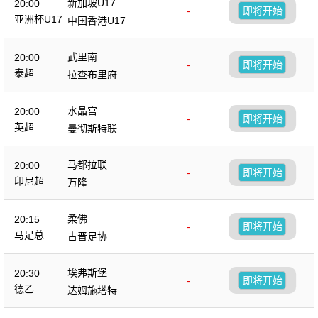
新加坡U17
20:00
-
即将开始
亚洲杯U17
中国香港U17
武里南
20:00
-
即将开始
泰超
拉查布里府
水晶宫
20:00
-
即将开始
英超
曼彻斯特联
马都拉联
20:00
-
即将开始
印尼超
万隆
柔佛
20:15
-
即将开始
马足总
古晋足协
埃弗斯堡
20:30
-
即将开始
德乙
达姆施塔特