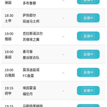
保超
多布鲁察
萨热耶尔
18:30
-
直播中
土甲
班迪马士邦
克拉斯诺达尔
19:00
-
直播中
俄超
苏维埃之翼
素可泰
19:00
-
直播中
泰超
曼谷联合队
莫洛迪兹诺
19:00
-
直播中
白俄超
FC鱼雷
埃因霍温
19:15
-
直播中
荷甲
福伦丹
马斯特里赫特
19:15