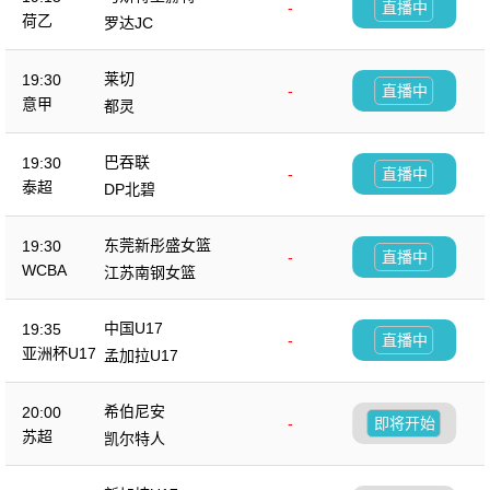
-
直播中
荷乙
罗达JC
莱切
19:30
-
直播中
意甲
都灵
巴吞联
19:30
-
直播中
泰超
DP北碧
东莞新彤盛女篮
19:30
-
直播中
WCBA
江苏南钢女篮
中国U17
19:35
-
直播中
亚洲杯U17
孟加拉U17
希伯尼安
20:00
-
即将开始
苏超
凯尔特人