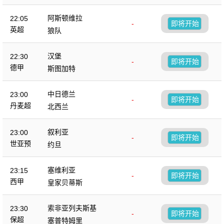
阿斯顿维拉
22:05
-
即将开始
英超
狼队
汉堡
22:30
-
即将开始
德甲
斯图加特
中日德兰
23:00
-
即将开始
丹麦超
北西兰
叙利亚
23:00
-
即将开始
世亚预
约旦
塞维利亚
23:15
-
即将开始
西甲
皇家贝蒂斯
索非亚列夫斯基
23:30
-
即将开始
保超
塞普特姆里