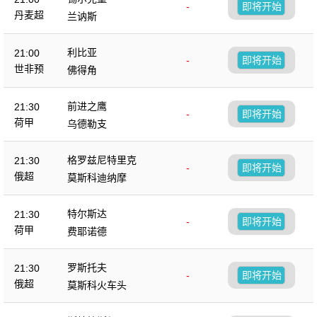
-
即将开始
丹麦超
兰讷斯
利比亚
21:00
-
即将开始
世非预
佛得角
前进之鹰
21:30
-
即将开始
荷甲
乌德勒支
格罗兹尼特里克
21:30
-
即将开始
俄超
莫斯科迪纳摩
特尔斯达
21:30
-
即将开始
荷甲
费耶诺德
罗斯托夫
21:30
-
即将开始
俄超
莫斯科火车头