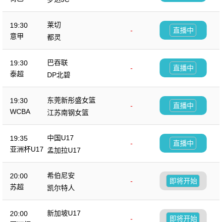
莱切
19:30
-
直播中
意甲
都灵
巴吞联
19:30
-
直播中
泰超
DP北碧
东莞新彤盛女篮
19:30
-
直播中
WCBA
江苏南钢女篮
中国U17
19:35
-
直播中
亚洲杯U17
孟加拉U17
希伯尼安
20:00
-
即将开始
苏超
凯尔特人
新加坡U17
20:00
-
即将开始