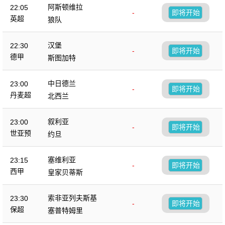
阿斯顿维拉
22:05
-
即将开始
英超
狼队
汉堡
22:30
-
即将开始
德甲
斯图加特
中日德兰
23:00
-
即将开始
丹麦超
北西兰
叙利亚
23:00
-
即将开始
世亚预
约旦
塞维利亚
23:15
-
即将开始
西甲
皇家贝蒂斯
索非亚列夫斯基
23:30
-
即将开始
保超
塞普特姆里