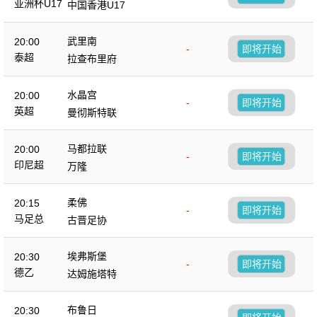
亚洲杯U17
中国香港U17
武里南
20:00
-
即将开始
泰超
拉查布里府
水晶宫
20:00
-
即将开始
英超
曼彻斯特联
马都拉联
20:00
-
即将开始
印尼超
万隆
柔佛
20:15
-
即将开始
马足总
古晋足协
埃弗斯堡
20:30
-
即将开始
德乙
达姆施塔特
布鲁日
20:30