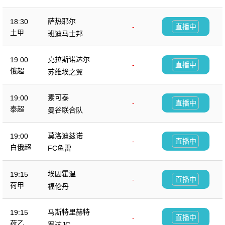
萨热耶尔
18:30
-
直播中
土甲
班迪马士邦
克拉斯诺达尔
19:00
-
直播中
俄超
苏维埃之翼
素可泰
19:00
-
直播中
泰超
曼谷联合队
莫洛迪兹诺
19:00
-
直播中
白俄超
FC鱼雷
埃因霍温
19:15
-
直播中
荷甲
福伦丹
马斯特里赫特
19:15
-
直播中
荷乙
罗达JC