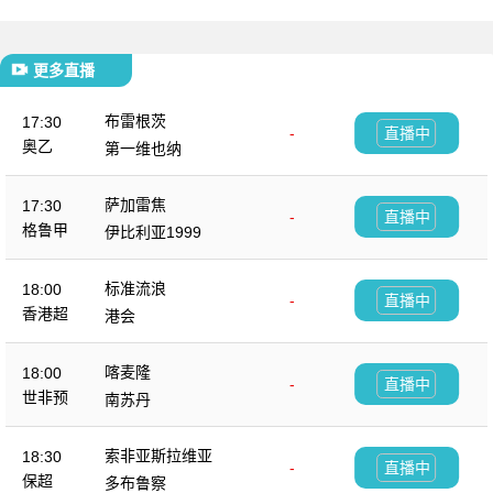
更多直播
布雷根茨
17:30
-
直播中
奥乙
第一维也纳
萨加雷焦
17:30
-
直播中
格鲁甲
伊比利亚1999
标准流浪
18:00
-
直播中
香港超
港会
喀麦隆
18:00
-
直播中
世非预
南苏丹
索非亚斯拉维亚
18:30
-
直播中
保超
多布鲁察