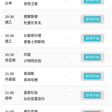
-
即将开始
比甲
安特卫普
德累斯顿
20:30
-
即将开始
德乙
杜塞尔多夫
比勒菲尔德
20:30
-
即将开始
德乙
普鲁士明斯特
印度
20:30
-
即将开始
世亚预
沙特阿拉伯
奥胡斯
21:00
-
即将开始
丹麦超
哥本哈根
皇家社会
21:00
-
即将开始
西甲
比利亚雷亚尔
锡尔克堡
21:00