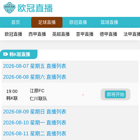
首页
足球直播
欧冠直播
篮球直播
欧冠直播
西甲直播
英超直播
意甲直播
德甲直播
法甲直
韩K联直播
2026-08-07 星期五 直播列表
2026-08-08 星期六 直播列表
江原FC
19:00
-
即将开始
韩K联
仁川联队
2026-08-09 星期日 直播列表
2026-08-10 星期一 直播列表
2026-08-11 星期二 直播列表