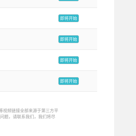
即将开始
即将开始
即将开始
即将开始
等视频链接全部来源于第三方平
问题，请联系我们，我们将尽