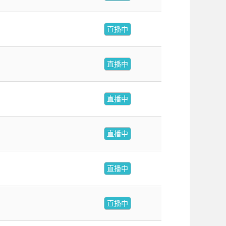
直播中
直播中
直播中
直播中
直播中
直播中