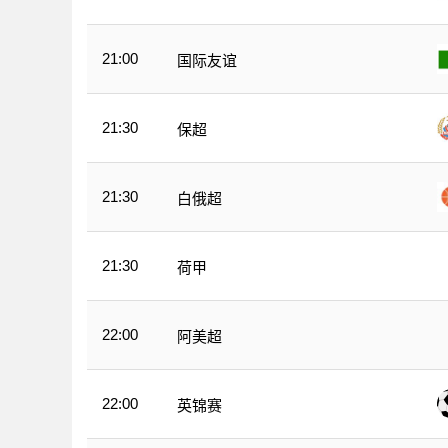
21:00
国际友谊
21:30
保超
21:30
白俄超
21:30
荷甲
22:00
阿美超
22:00
英锦赛