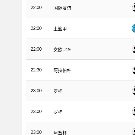
22:00
国际友谊
22:00
土篮甲
22:00
女欧U19
22:30
阿拉伯杯
23:00
罗杯
23:00
罗杯
23:00
阿塞杯