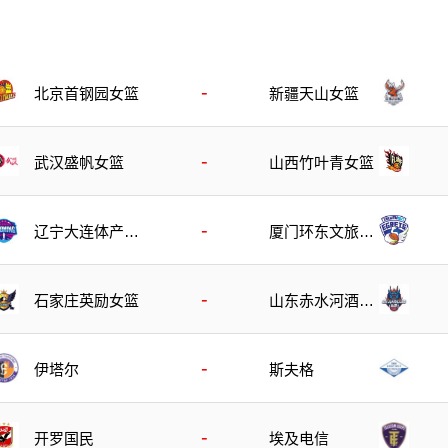
-
北京首钢园女篮
新疆天山女篮
-
武汉盛帆女篮
山西竹叶青女篮
-
辽宁大连体产女
厦门环东文旅女
篮
篮
-
石家庄英励女篮
山东赤水河酒女
篮
-
伊塔尔
斯夫格
-
开罗国民
埃及电信