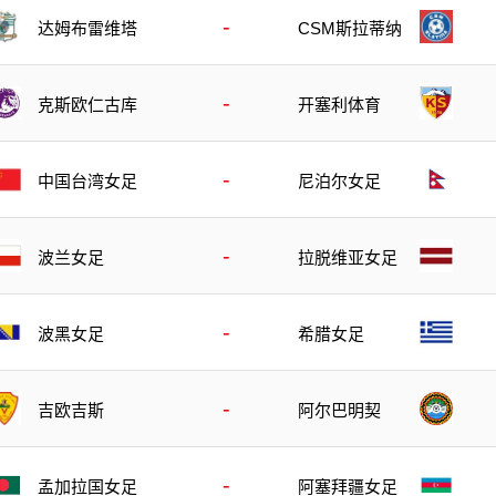
-
达姆布雷维塔
CSM斯拉蒂纳
-
克斯欧仁古库
开塞利体育
-
中国台湾女足
尼泊尔女足
-
波兰女足
拉脱维亚女足
-
波黑女足
希腊女足
-
吉欧吉斯
阿尔巴明契
-
孟加拉国女足
阿塞拜疆女足