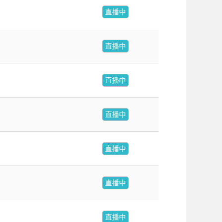
直播中
直播中
直播中
直播中
直播中
直播中
直播中