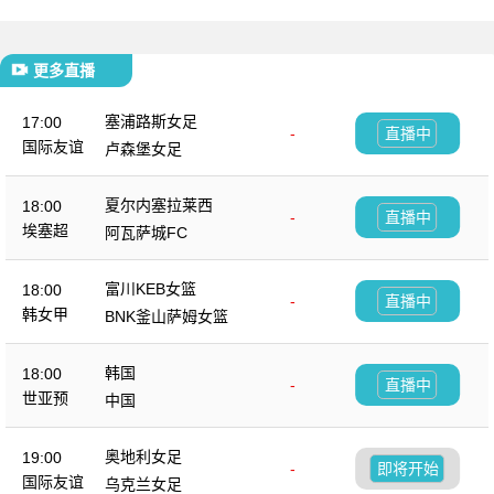
更多直播
塞浦路斯女足
17:00
-
直播中
国际友谊
卢森堡女足
夏尔内塞拉莱西
18:00
-
直播中
埃塞超
阿瓦萨城FC
富川KEB女篮
18:00
-
直播中
韩女甲
BNK釜山萨姆女篮
韩国
18:00
-
直播中
世亚预
中国
奥地利女足
19:00
-
即将开始
国际友谊
乌克兰女足