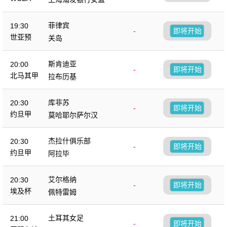
菲律宾
19:30
-
即将开始
世亚预
关岛
斯肯迪亚
20:00
-
即将开始
北马其甲
拉布历基
库非苏
20:30
-
即将开始
约旦甲
莫哈耶尔萨尔汉
杰拉什俱乐部
20:30
-
即将开始
约旦甲
阿拉毕
艾尔格纳
20:30
-
即将开始
埃及杯
佩特雷姆
土耳其女足
21:00
-
即将开始