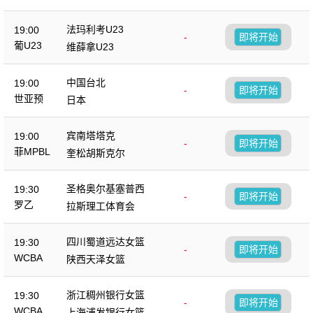
法玛利考U23
19:00
-
即将开始
葡U23
维薛拿U23
中国台北
19:00
-
即将开始
世亚预
日本
宾南塔塔克
19:00
-
即将开始
菲MPBL
奎松胡斯克尔
圣格奥尔基塞普西
19:30
-
即将开始
罗乙
拉斯理工体育会
四川蜀道远达女篮
19:30
-
即将开始
WCBA
陕西天泽女篮
浙江稠州银行女篮
19:30
-
即将开始
WCBA
上海浦发银行女篮