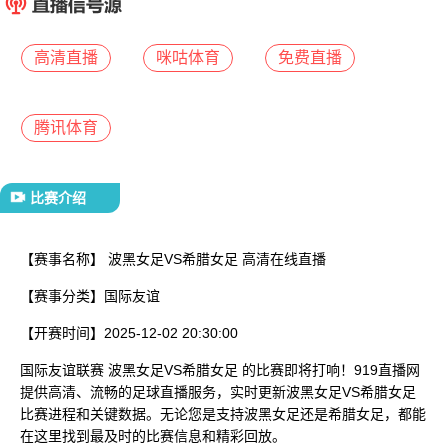
已结束
高清直播
咪咕体育
免费直播
腾讯体育
比赛介绍
【赛事名称】
波黑女足VS希腊女足 高清在线直播
【赛事分类】
国际友谊
【开赛时间】
2025-12-02 20:30:00
国际友谊联赛 波黑女足VS希腊女足 的比赛即将打响！919直播网
提供高清、流畅的足球直播服务，实时更新波黑女足VS希腊女足
比赛进程和关键数据。无论您是支持波黑女足还是希腊女足，都能
在这里找到最及时的比赛信息和精彩回放。