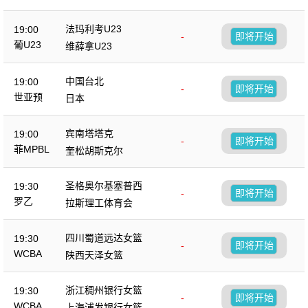
法玛利考U23
19:00
-
即将开始
葡U23
维薛拿U23
中国台北
19:00
-
即将开始
世亚预
日本
宾南塔塔克
19:00
-
即将开始
菲MPBL
奎松胡斯克尔
圣格奥尔基塞普西
19:30
-
即将开始
罗乙
拉斯理工体育会
四川蜀道远达女篮
19:30
-
即将开始
WCBA
陕西天泽女篮
浙江稠州银行女篮
19:30
-
即将开始
WCBA
上海浦发银行女篮