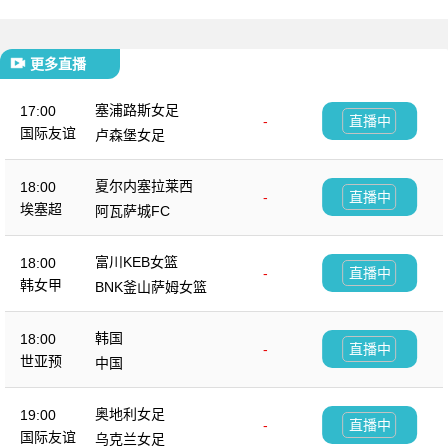
更多直播
塞浦路斯女足
17:00
-
直播中
国际友谊
卢森堡女足
夏尔内塞拉莱西
18:00
-
直播中
埃塞超
阿瓦萨城FC
富川KEB女篮
18:00
-
直播中
韩女甲
BNK釜山萨姆女篮
韩国
18:00
-
直播中
世亚预
中国
奥地利女足
19:00
-
直播中
国际友谊
乌克兰女足