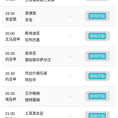
菲律宾
19:30
-
即将开始
世亚预
关岛
斯肯迪亚
20:00
-
即将开始
北马其甲
拉布历基
库非苏
20:30
-
即将开始
约旦甲
莫哈耶尔萨尔汉
杰拉什俱乐部
20:30
-
即将开始
约旦甲
阿拉毕
艾尔格纳
20:30
-
即将开始
埃及杯
佩特雷姆
土耳其女足
21:00
-
即将开始