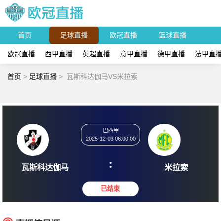
首页
足球直播
欧冠直播
篮球直播
欧冠直播
西甲直播
英超直播
意甲直播
德甲直播
法甲直
首页
>
足球直播
>
瓦斯科达伽马VS米拉索
巴西甲
2025-12-03 06:00:00
:
瓦斯科达伽马
米拉