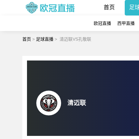
首页
足
欧冠直播
西甲直播
首页
>
足球直播
>
清迈联VS孔敬联
清迈联