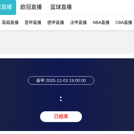
球直播
欧冠直播
篮球直播
英超直播
意甲直播
德甲直播
法甲直播
NBA直播
CBA直播
泰甲
2025-12-03 19:00:00
:
已结束