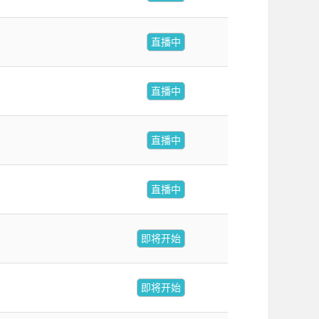
直播中
直播中
直播中
直播中
即将开始
即将开始