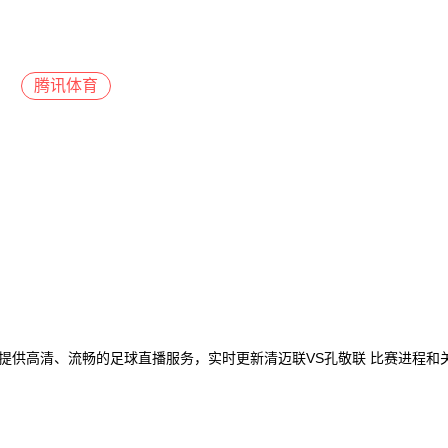
腾讯体育
播网提供高清、流畅的足球直播服务，实时更新清迈联VS孔敬联 比赛进程