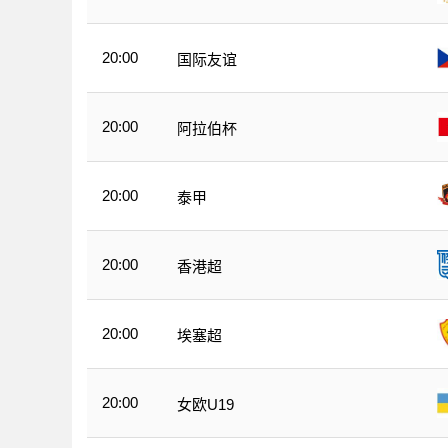
20:00
国际友谊
20:00
阿拉伯杯
20:00
泰甲
20:00
香港超
20:00
埃塞超
20:00
女欧U19