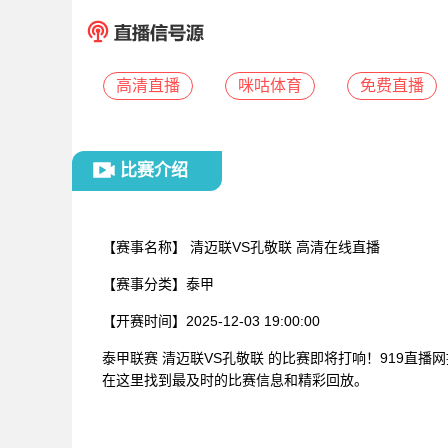
高清直播
咪咕体育
免费直播
比赛介绍
【赛事名称】
清迈联VS孔敬联 高清在线直播
【赛事分类】
泰甲
【开赛时间】
2025-12-03 19:00:00
泰甲联赛 清迈联VS孔敬联 的比赛即将打响！919直
在这里找到最及时的比赛信息和精彩回放。