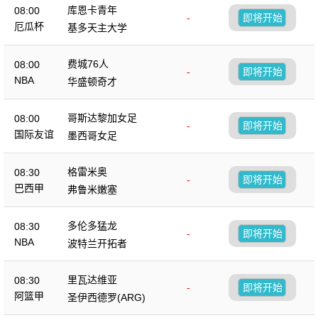
库恩卡青年
08:00
-
即将开始
厄瓜杯
基多天主大学
费城76人
08:00
-
即将开始
NBA
华盛顿奇才
哥斯达黎加女足
08:00
-
即将开始
国际友谊
墨西哥女足
格雷米奥
08:30
-
即将开始
巴西甲
弗鲁米嫩塞
多伦多猛龙
08:30
-
即将开始
NBA
波特兰开拓者
里瓦达维亚
08:30
-
即将开始
阿篮甲
圣伊西德罗(ARG)