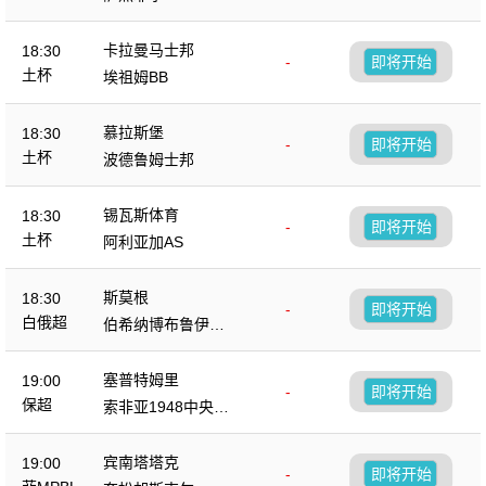
卡拉曼马士邦
18:30
-
即将开始
土杯
埃祖姆BB
慕拉斯堡
18:30
-
即将开始
土杯
波德鲁姆士邦
锡瓦斯体育
18:30
-
即将开始
土杯
阿利亚加AS
斯莫根
18:30
-
即将开始
白俄超
伯希纳博布鲁伊斯
克
塞普特姆里
19:00
-
即将开始
保超
索非亚1948中央陆
军
宾南塔塔克
19:00
-
即将开始