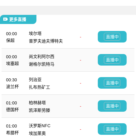
更多直播
埃尔塔
00:00
-
直播中
保超
普罗夫迪夫博特夫
尚文利阿尔西
00:00
-
直播中
埃塞超
谢格尔凯特马
列治亚
00:30
-
直播中
波兰杯
扎布热矿工
柏林赫塔
01:00
-
直播中
德国杯
凯泽斯劳滕
沃罗斯NFC
01:00
-
直播中
希腊杯
埃加莱奥