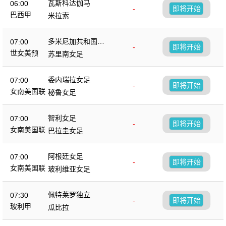
瓦斯科达伽马
06:00
-
即将开始
巴西甲
米拉索
多米尼加共和国女
07:00
-
即将开始
足
世女美预
苏里南女足
委内瑞拉女足
07:00
-
即将开始
女南美国联
秘鲁女足
智利女足
07:00
-
即将开始
女南美国联
巴拉圭女足
阿根廷女足
07:00
-
即将开始
女南美国联
玻利维亚女足
佩特莱罗独立
07:30
-
即将开始
玻利甲
瓜比拉