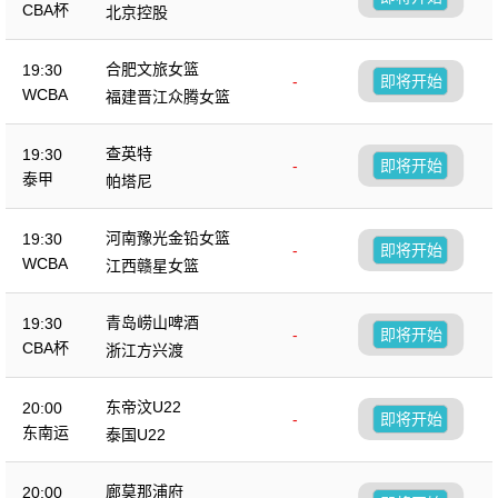
CBA杯
北京控股
合肥文旅女篮
19:30
-
即将开始
WCBA
福建晋江众腾女篮
查英特
19:30
-
即将开始
泰甲
帕塔尼
河南豫光金铅女篮
19:30
-
即将开始
WCBA
江西赣星女篮
青岛崂山啤酒
19:30
-
即将开始
CBA杯
浙江方兴渡
东帝汶U22
20:00
-
即将开始
东南运
泰国U22
廊莫那浦府
20:00