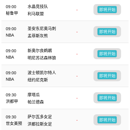
水晶竞技队
09:00
-
即将开始
秘鲁甲
利马联盟
圣安东尼奥马刺
09:00
-
即将开始
NBA
孟菲斯灰熊
新奥尔良鹈鹕
09:00
-
即将开始
NBA
明尼苏达森林狼
波士顿凯尔特人
09:00
-
即将开始
NBA
纽约尼克斯
摩塔瓜
09:30
-
即将开始
洪都甲
帕兰德森
萨尔瓦多女足
09:30
-
即将开始
世女美预
洪都拉斯女足