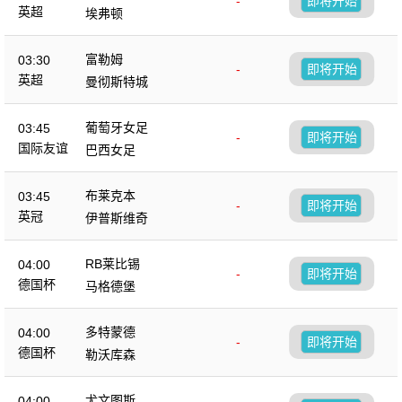
-
即将开始
英超
埃弗顿
富勒姆
03:30
-
即将开始
英超
曼彻斯特城
葡萄牙女足
03:45
-
即将开始
国际友谊
巴西女足
布莱克本
03:45
-
即将开始
英冠
伊普斯维奇
RB莱比锡
04:00
-
即将开始
德国杯
马格德堡
多特蒙德
04:00
-
即将开始
德国杯
勒沃库森
尤文图斯
04:00