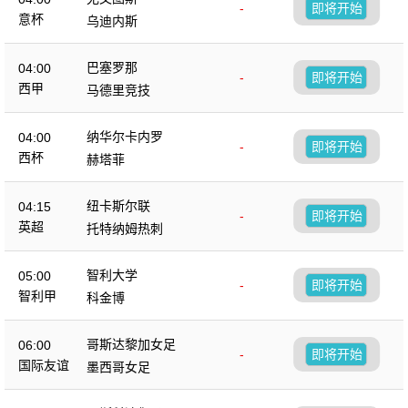
-
即将开始
意杯
乌迪内斯
巴塞罗那
04:00
-
即将开始
西甲
马德里竞技
纳华尔卡内罗
04:00
-
即将开始
西杯
赫塔菲
纽卡斯尔联
04:15
-
即将开始
英超
托特纳姆热刺
智利大学
05:00
-
即将开始
智利甲
科金博
哥斯达黎加女足
06:00
-
即将开始
国际友谊
墨西哥女足