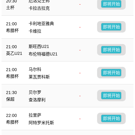
厄洛克士邦
20:30
-
即将开始
土杯
卡拉古拉克
卡利地亚雅典
21:00
-
即将开始
希腊杯
卡维拉
斯旺西U21
21:00
-
即将开始
英乙U21
布伦特福德U21
马尔科
21:00
-
即将开始
希腊杯
莱瓦贾科斯
贝尔罗
21:30
-
即将开始
保超
查洛摩利
拉里萨
22:00
-
即将开始
希腊杯
阿特罗米托斯