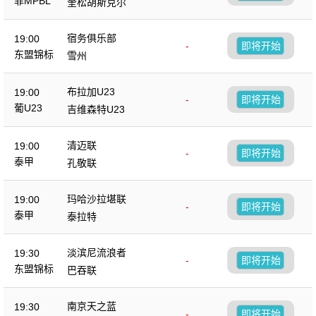
菲MPBL
奎松胡斯克尔
宿务俱乐部
19:00
-
即将开始
东盟锦标
雪州
布拉加U23
19:00
-
即将开始
葡U23
吉维森特U23
清迈联
19:00
-
即将开始
泰甲
孔敬联
玛哈沙拉堪联
19:00
-
即将开始
泰甲
泰拉特
淡滨尼流浪者
19:30
-
即将开始
东盟锦标
巴吞联
南京天之蓝
19:30
-
即将开始